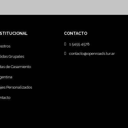
NSTITUCIONAL
CONTACTO
1 5455 4578
sotros
contacto@openroads.tur.ar
lidas Grupales
stas de Casamiento
gentina
ajes Personalizados
ntacto