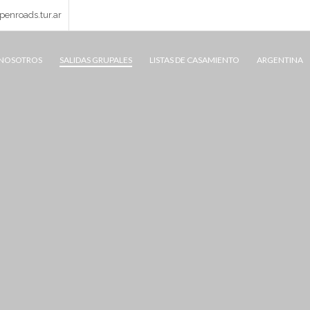
enroads.tur.ar
NOSOTROS
SALIDAS GRUPALES
LISTAS DE CASAMIENTO
ARGENTINA