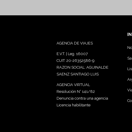
I
AGENCIA DE VIAJES
No
E.V.T. | Leg. 16007
Sa
CUIT: 20-26352586-9
RAZON SOCIAL: AGUINALDE
Li
SAENZ SANTIAGO LUIS
Ar
AGENCIA VIRTUAL
Vi
Resolución N° 141/82
Denuncia contra una agencia
Co
Licencia habilitante